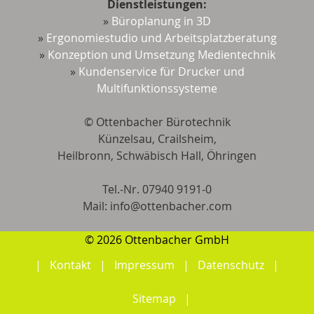
Dienstleistungen:
»
Büroplanung in 3D
»
Ergonomiestudio und Arbeitsplatzberatung
»
Konzeption und Umsetzung Medientechnik
»
Kundenservice für Drucker und
Multifunktionssysteme
© Ottenbacher Bürotechnik
Künzelsau, Crailsheim,
Heilbronn, Schwäbisch Hall, Öhringen
Tel.-Nr. 07940 9191-0
Mail: ​​​​​​info@ottenbacher.com
© 2026 Ottenbacher GmbH
Kontakt
Impressum
Datenschutz
Sitemap