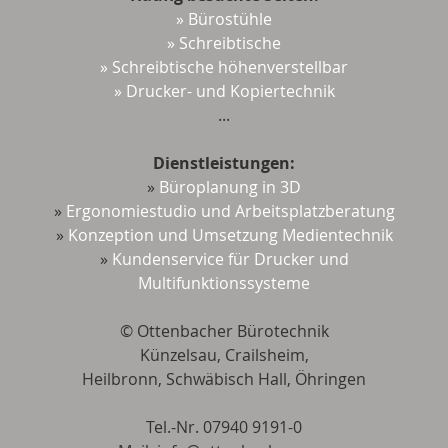
» Bürostühle
» Schreibtische
» Schreibtische höhenverstellbar
» Drucker- und Kopiertechnik
...
Dienstleistungen:
»
Büroplanung in 3D
»
Ergonomiestudio und Arbeitsplatzberatung
»
Konzeption und Umsetzung Medientechnik
»
Kundenservice für Drucker und
Multifunktionssysteme
© Ottenbacher Bürotechnik
Künzelsau, Crailsheim,
Heilbronn, Schwäbisch Hall, Öhringen
Tel.-Nr. 07940 9191-0