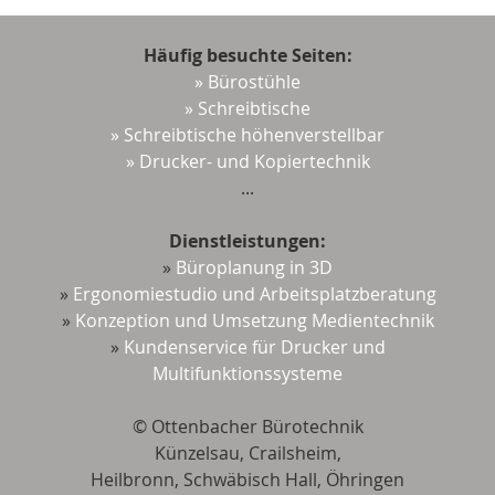
Häufig besuchte Seiten:
» Bürostühle
» Schreibtische
» Schreibtische höhenverstellbar
» Drucker- und Kopiertechnik
...
Dienstleistungen:
»
Büroplanung in 3D
»
Ergonomiestudio und Arbeitsplatzberatung
»
Konzeption und Umsetzung Medientechnik
»
Kundenservice für Drucker und
Multifunktionssysteme
© Ottenbacher Bürotechnik
Künzelsau, Crailsheim,
Heilbronn, Schwäbisch Hall, Öhringen