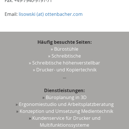
Fax: +49-7940-9191-71
Email:
lisowski (at) ottenbacher.com
Häufig besuchte Seiten:
» Bürostühle
» Schreibtische
» Schreibtische höhenverstellbar
» Drucker- und Kopiertechnik
...
Dienstleistungen:
»
Büroplanung in 3D
»
Ergonomiestudio und Arbeitsplatzberatung
»
Konzeption und Umsetzung Medientechnik
»
Kundenservice für Drucker und
Multifunktionssysteme